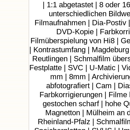
| 1:1 abgetastet | 8 oder
unterschiedlichen Bildwec
Filmaufnahmen | Dia-Postiv |
DVD-Kopie | Farbkorri
Filmüberspielung von Hi8 | G
| Kontrastumfang | Magdeburg
Reutlingen | Schmalfilm übers
Festplatte | SVC | U-Matic | V
mm | 8mm | Archivierung
abfotografiert | Cam | Di
Farbkorrigierungen | Filme 
gestochen scharf | hohe Qua
Magnetton | Mülheim an d
Rheinland-Pfalz | Schmalfi